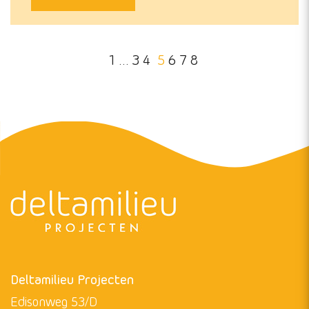
1
…
3
4
5
6
7
8
Deltamilieu Projecten
Edisonweg 53/D