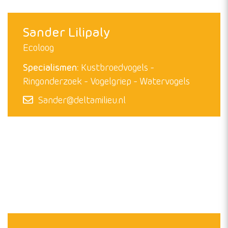
Pim Wolf
Ecoloog
Specialismen:
Kustbroedvogels
Ringonderzoek
Watervogels
Zeevogels
Zeezoogdieren
Pim@deltamilieu.nl