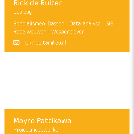
Specialismen:
Aalscholvers
Dassen
Rode
wouwen
Telemetrie
Watervogels regio
IJsselmeergebied
Wespendieven
Zeearenden
Stef@deltamilieu.nl
Rick de Ruiter
Ecoloog