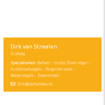
Floor Arts
Bioloog
Specialismen:
Data-analyse
Insecten
Kustbroedvogels
Onderzoek
Ringonderzoek
Watervogels
Floor@deltamilieu.nl