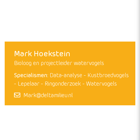
Dirk van Straalen
Ecoloog
Specialismen:
Beheer
Grote Zilverreiger
Kustbroedvogels
Ringonderzoek
Watervogels
Zeearenden
Dirk@deltamilieu.nl