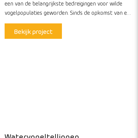
Vogelgriep in de Nederlandse Delta
– monitoring en respons op
uitbraken
Opdrachtgevers:
Provincies
Terreinbeherende
organisaties
Hoogpathogene vogelgriep is in korte tijd wereldwijd
een van de belangrijkste bedreigingen voor wilde