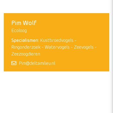
Maarten Sluijter
Specialist Vogelmonitoring
Specialismen:
GIS
Insecten
Kustbroedvogels
Ringonderzoek
Watervogels
Maarten@deltamilieu.nl