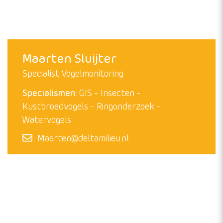
Mark Hoekstein
Bioloog en projectleider watervogels
Specialismen:
Data-analyse
Kustbroedvogels
Lepelaar
Ringonderzoek
Watervogels
Mark@deltamilieu.nl