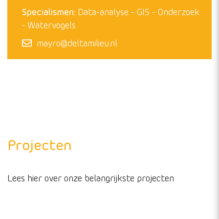
Specialismen:
Dassen
Data-analyse
GIS
Rode wouwen
Wespendieven
rick@deltamilieu.nl
Mayro Pattikawa
Projectmedewerker
Specialismen:
Data-analyse
GIS
Onderzoek