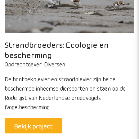
Informatievoorziening
De tellingen van watervogels in het Deltagebied
worden al ruim 40 jaar uitgevoerd door de
medewerkers van Deltamilieu Projecten in opdracht
van Rijksw…
Bekijk project