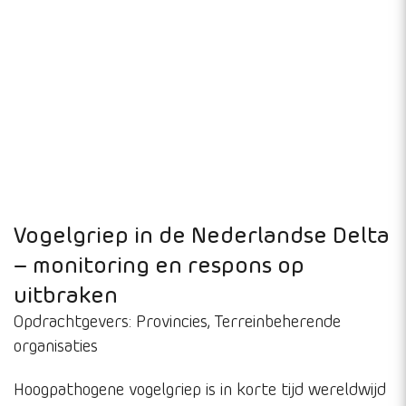
Watervogels
mayro@deltamilieu.nl
Projecten
Lees hier over onze belangrijkste projecten