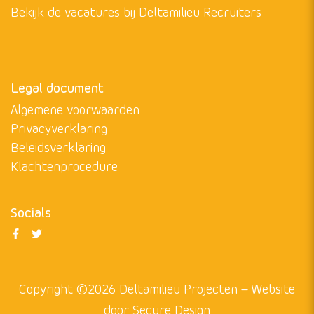
4382NV
Vlissingen
0345 516100
info@deltamilieuprojecten.nl
Deltamilieu Recruiters
Varkensmarkt 9
4101 CK Culemborg
0345 516100
deltamilieu.nl
Bekijk de vacatures bij Deltamilieu Recruiters