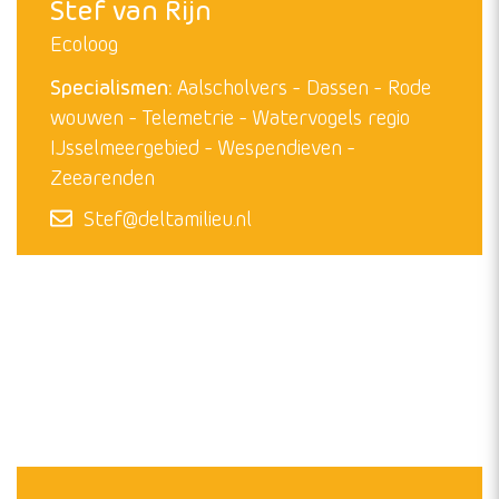
Sander Lilipaly
Ecoloog
Specialismen:
Kustbroedvogels
Ringonderzoek
Vogelgriep
Watervogels
Sander@deltamilieu.nl
Stef van Rijn
Ecoloog