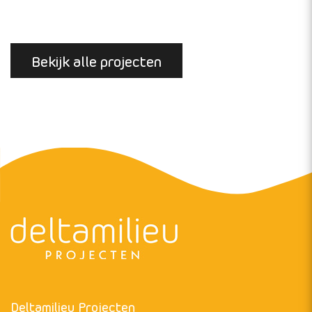
Strandbroeders: Ecologie en
bescherming
Opdrachtgever:
Diversen
De bontbekplevier en strandplevier zijn beide
beschermde inheemse diersoorten en staan op de
Rode lijst van Nederlandse broedvogels
(Vogelbescherming.…
Bekijk project